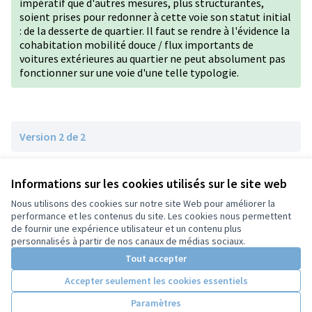
impératif que d'autres mesures, plus structurantes,
soient prises pour redonner à cette voie son statut initial
: de la desserte de quartier. Il faut se rendre à l'évidence la
cohabitation mobilité douce / flux importants de
voitures extérieures au quartier ne peut absolument pas
fonctionner sur une voie d'une telle typologie.
Version 2 de 2
Version 1 de 2
Informations sur les cookies utilisés sur le site web
Nous utilisons des cookies sur notre site Web pour améliorer la
performance et les contenus du site. Les cookies nous permettent
de fournir une expérience utilisateur et un contenu plus
Conditions d'utilisation
personnalisés à partir de nos canaux de médias sociaux.
Paramètres des cookies
Tout accepter
Accepter seulement les cookies essentiels
Licence Cre
(Lien extern
Paramètres
(Lien externe)
Site réalisé grâce au
logiciel libre Decidim
.