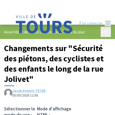
Menu
Se connecter
Menu p
Assemblée de Tours Centre-Est
/
Ordre du jour
Changements sur "Sécurité
des piétons, des cyclistes et
des enfants le long de la rue
Jolivet"
Jacob Everett TETER
05/05/2026 12:58
Sélectionner le
Mode d'affichage
mode de vue :
HTML :