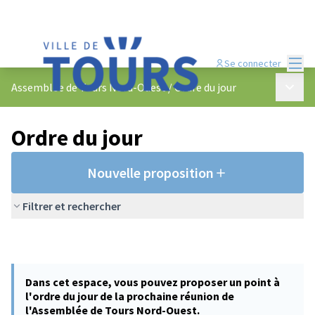
Menu
Se connecter
Menu p
Assemblée de Tours Nord-Ouest
/
Ordre du jour
Ordre du jour
Nouvelle proposition
Filtrer et rechercher
Dans cet espace, vous pouvez proposer un point à
l'ordre du jour de la prochaine réunion de
l'Assemblée de Tours Nord-Ouest.