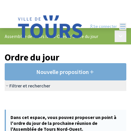
Menu
Se connecter
Menu p
Assemblée de Tours Nord-Ouest
/
Ordre du jour
Ordre du jour
Nouvelle proposition
Filtrer et rechercher
Dans cet espace, vous pouvez proposer un point à
l'ordre du jour de la prochaine réunion de
l'Assemblée de Tours Nord-Ouest.