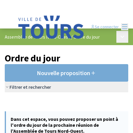
Menu
Se connecter
Menu p
Assemblée de Tours Nord-Ouest
/
Ordre du jour
Ordre du jour
Nouvelle proposition
Filtrer et rechercher
Dans cet espace, vous pouvez proposer un point à
l'ordre du jour de la prochaine réunion de
l'Assemblée de Tours Nord-Ouest.