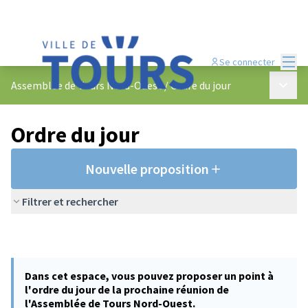
Menu
Se connecter
Menu p
Assemblée de Tours Nord-Ouest
/
Ordre du jour
Ordre du jour
Nouvelle proposition
Filtrer et rechercher
Dans cet espace, vous pouvez proposer un point à
l'ordre du jour de la prochaine réunion de
l'Assemblée de Tours Nord-Ouest.