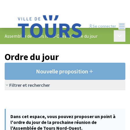
Menu
Se connecter
Menu p
Assemblée de Tours Nord-Ouest
/
Ordre du jour
Ordre du jour
Nouvelle proposition
Filtrer et rechercher
Dans cet espace, vous pouvez proposer un point à
l'ordre du jour de la prochaine réunion de
l'Assemblée de Tours Nord-Ouest.