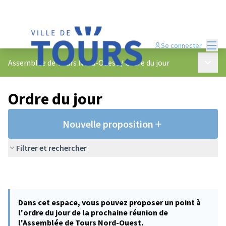
Menu
Se connecter
Menu p
Assemblée de Tours Nord-Ouest
/
Ordre du jour
Ordre du jour
Nouvelle proposition
Filtrer et rechercher
Dans cet espace, vous pouvez proposer un point à
l'ordre du jour de la prochaine réunion de
l'Assemblée de Tours Nord-Ouest.