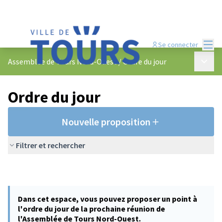
Menu
Se connecter
Menu p
Assemblée de Tours Nord-Ouest
/
Ordre du jour
Ordre du jour
Nouvelle proposition
Filtrer et rechercher
Dans cet espace, vous pouvez proposer un point à
l'ordre du jour de la prochaine réunion de
l'Assemblée de Tours Nord-Ouest.