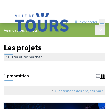
Menu
Se connecter
Menu p
Agenda
/
Les projets
Les projets
Filtrer et rechercher
Passer la carte
Leaflet
|
©
OpenStreetMap
contributors
L'élément suivant est une carte qui présente les éléments de cet
+
1 proposition
−
Classement des projets par :