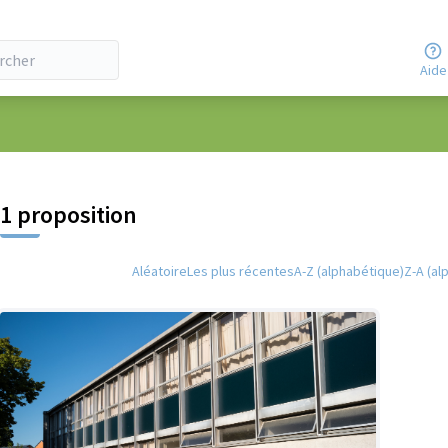
Aide
 la carte
 suivant est une carte qui présente les éléments de cette page comm
1 proposition
Aléatoire
Les plus récentes
A-Z (alphabétique)
Z-A (al