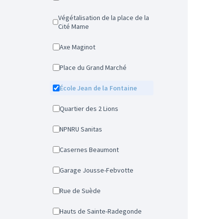
Végétalisation de la place de la
Cité Mame
Axe Maginot
Place du Grand Marché
École Jean de la Fontaine
Quartier des 2 Lions
NPNRU Sanitas
Casernes Beaumont
Garage Jousse-Febvotte
Rue de Suède
Hauts de Sainte-Radegonde