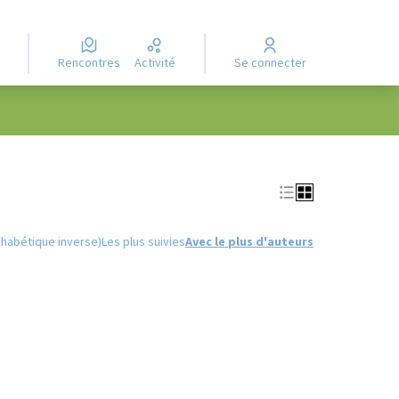
Rencontres
Activité
Se connecter
Leaflet
|
©
OpenStreetMap
contributors
e des points de carte. L'élément peut être utilisé avec un lecteur
phabétique inverse)
Les plus suivies
Avec le plus d'auteurs