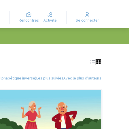
Rencontres
Activité
Se connecter
Leaflet
|
©
OpenStreetMap
contributors
e des points de carte. L'élément peut être utilisé avec un lecteur
alphabétique inverse)
Les plus suivies
Avec le plus d'auteurs