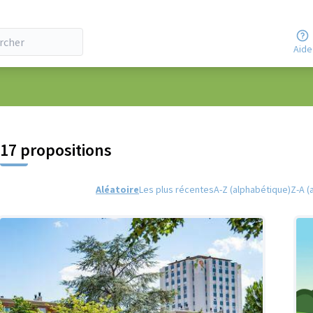
Aide
 la carte
 suivant est une carte qui présente les éléments de cette page comm
17 propositions
Aléatoire
Les plus récentes
A-Z (alphabétique)
Z-A (