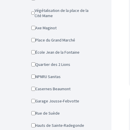
Végétalisation de la place de la
Cité Mame
Axe Maginot
Place du Grand Marché
École Jean de la Fontaine
Quartier des 2 Lions
NPNRU Sanitas
Casernes Beaumont
Garage Jousse-Febvotte
Rue de Suède
Hauts de Sainte-Radegonde