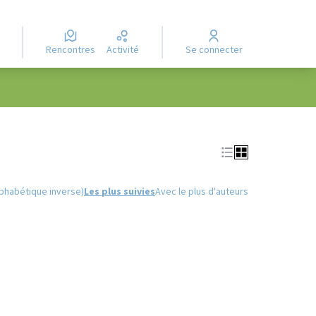
Rencontres
Activité
Se connecter
Leaflet
|
©
OpenStreetMap
contributors
e des points de carte. L'élément peut être utilisé avec un lecteur
lphabétique inverse)
Les plus suivies
Avec le plus d'auteurs