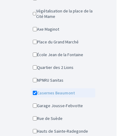
Végétalisation de la place de la
Cité Mame
Axe Maginot
Place du Grand Marché
École Jean de la Fontaine
Quartier des 2 Lions
NPNRU Sanitas
Casernes Beaumont
Garage Jousse-Febvotte
Rue de Suède
Hauts de Sainte-Radegonde