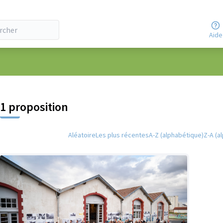
Aide
 la carte
 suivant est une carte qui présente les éléments de cette page comm
1 proposition
Aléatoire
Les plus récentes
A-Z (alphabétique)
Z-A (a