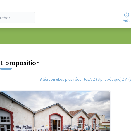
Aide
 la carte
 suivant est une carte qui présente les éléments de cette page comm
1 proposition
Aléatoire
Les plus récentes
A-Z (alphabétique)
Z-A (