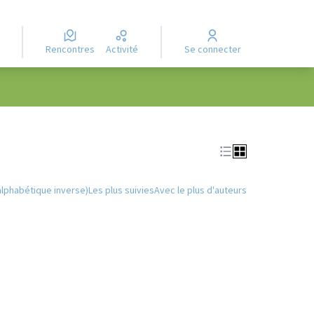
Rencontres
Activité
Se connecter
Leaflet
|
©
OpenStreetMap
contributors
e des points de carte. L'élément peut être utilisé avec un lecteur
alphabétique inverse)
Les plus suivies
Avec le plus d'auteurs