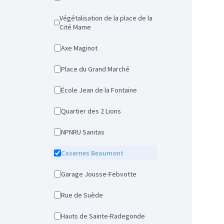
Végétalisation de la place de la
Cité Mame
Axe Maginot
Place du Grand Marché
École Jean de la Fontaine
Quartier des 2 Lions
NPNRU Sanitas
Casernes Beaumont
Garage Jousse-Febvotte
Rue de Suède
Hauts de Sainte-Radegonde