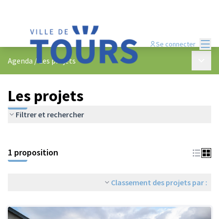
Menu
Se connecter
Menu p
Agenda
/
Les projets
Les projets
Filtrer et rechercher
Passer la carte
Leaflet
|
©
OpenStreetMap
contributors
L'élément suivant est une carte qui présente les éléments de cet
+
1 proposition
−
Classement des projets par :