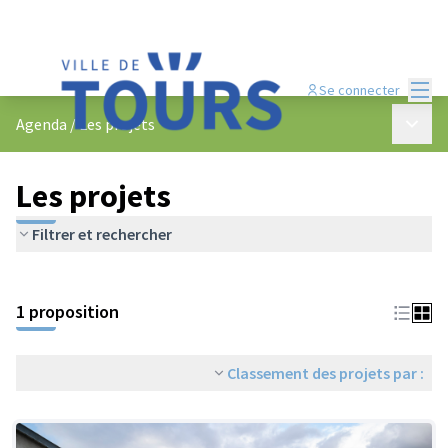
Menu
Se connecter
Menu p
Agenda
/
Les projets
Les projets
Filtrer et rechercher
Passer la carte
Leaflet
|
©
OpenStreetMap
contributors
L'élément suivant est une carte qui présente les éléments de cet
+
1 proposition
−
Classement des projets par :