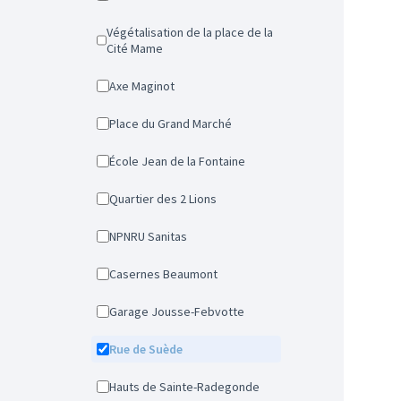
Végétalisation de la place de la
Cité Mame
Axe Maginot
Place du Grand Marché
École Jean de la Fontaine
Quartier des 2 Lions
NPNRU Sanitas
Casernes Beaumont
Garage Jousse-Febvotte
Rue de Suède
Hauts de Sainte-Radegonde