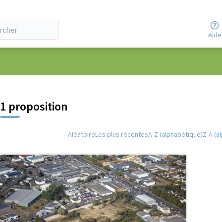
Aide
 la carte
 suivant est une carte qui présente les éléments de cette page comm
1 proposition
Aléatoire
Les plus récentes
A-Z (alphabétique)
Z-A (a