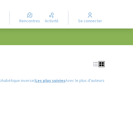
Rencontres
Activité
Se connecter
Leaflet
|
©
OpenStreetMap
contributors
e des points de carte. L'élément peut être utilisé avec un lecteur
lphabétique inverse)
Les plus suivies
Avec le plus d'auteurs