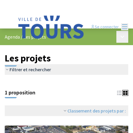
Menu
Se connecter
Menu p
Agenda
/
Les projets
Les projets
Filtrer et rechercher
Passer la carte
Leaflet
|
©
OpenStreetMap
contributors
L'élément suivant est une carte qui présente les éléments de cet
+
1 proposition
−
Classement des projets par :