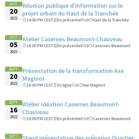
OCT.
Réunion publique d’information sur le
20
projet urbain du Haut de la Tranchée
2022
14:00 PM CEST
En présentiel
0
Haut de la Tranchée
OCT.
Atelier Casernes Beaumont-Chauveau
05
18:00 PM CEST
En présentiel
0
Casernes Beaumont
2022
SEPT.
Présentation de la transformation Axe
20
Maginot
2022
18:00 PM CEST
En ligne
0
Axe Maginot
SEPT.
Atelier Idéation Casernes Beaumont-
16
Chauveau
2022
18:00 PM CEST
En présentiel
0
Casernes Beaumont
SEPT.
Stand présentation des scénarios Quartier