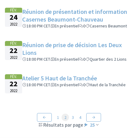
FÉV.
Réunion de présentation et information
24
Casernes Beaumont-Chauveau
2022
18:00 PM CET
En présentiel
0
Casernes Beaumont
FÉV.
Réunion de prise de décision Les Deux
22
Lions
2022
18:00 PM CET
En présentiel
0
Quartier des 2 Lions
FÉV.
Atelier 5 Haut de la Tranchée
22
18:00 PM CET
En présentiel
0
Haut de la Tranchée
2022
1
2
3
4
Résultats par page :
25