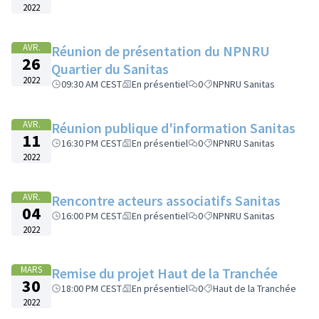
2022
AVR.
Réunion de présentation du NPNRU
26
Quartier du Sanitas
2022
09:30 AM CEST
En présentiel
0
NPNRU Sanitas
AVR.
Réunion publique d'information Sanitas
11
16:30 PM CEST
En présentiel
0
NPNRU Sanitas
2022
AVR.
Rencontre acteurs associatifs Sanitas
04
16:00 PM CEST
En présentiel
0
NPNRU Sanitas
2022
MARS
Remise du projet Haut de la Tranchée
30
18:00 PM CEST
En présentiel
0
Haut de la Tranchée
2022