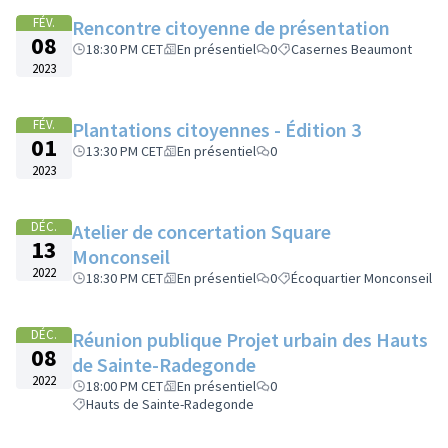
FÉV.
Rencontre citoyenne de présentation
08
18:30 PM CET
En présentiel
0
Casernes Beaumont
2023
FÉV.
Plantations citoyennes - Édition 3
01
13:30 PM CET
En présentiel
0
2023
DÉC.
Atelier de concertation Square
13
Monconseil
2022
18:30 PM CET
En présentiel
0
Écoquartier Monconseil
DÉC.
Réunion publique Projet urbain des Hauts
08
de Sainte-Radegonde
2022
18:00 PM CET
En présentiel
0
Hauts de Sainte-Radegonde