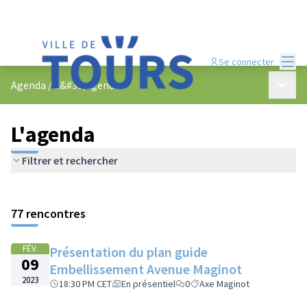
Menu
Se connecter
Menu p
Agenda
/
L&#39;agenda
L'agenda
Filtrer et rechercher
Passer la carte
Leaflet
|
©
OpenStreetMap
contributors
L'élément suivant est une carte qui présente les éléments de cet
+
77 rencontres
−
FÉV.
Présentation du plan guide
09
Embellissement Avenue Maginot
2023
18:30 PM CET
En présentiel
0
Axe Maginot