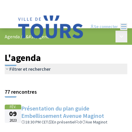
Menu
Se connecter
Menu p
Agenda
/
L&#39;agenda
L'agenda
Filtrer et rechercher
Passer la carte
Leaflet
|
©
OpenStreetMap
contributors
L'élément suivant est une carte qui présente les éléments de cet
+
77 rencontres
−
FÉV.
Présentation du plan guide
09
Embellissement Avenue Maginot
2023
18:30 PM CET
En présentiel
0
Axe Maginot