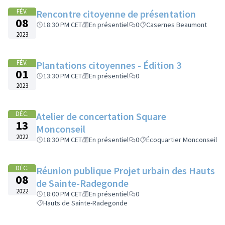
FÉV.
Rencontre citoyenne de présentation
08
18:30 PM CET
En présentiel
0
Casernes Beaumont
2023
FÉV.
Plantations citoyennes - Édition 3
01
13:30 PM CET
En présentiel
0
2023
DÉC.
Atelier de concertation Square
13
Monconseil
2022
18:30 PM CET
En présentiel
0
Écoquartier Monconseil
DÉC.
Réunion publique Projet urbain des Hauts
08
de Sainte-Radegonde
2022
18:00 PM CET
En présentiel
0
Hauts de Sainte-Radegonde