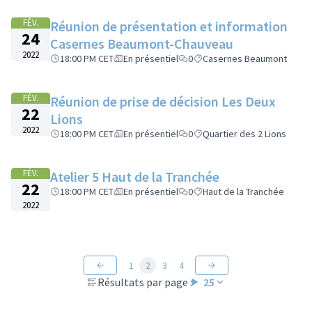
FÉV.
Réunion de présentation et information
24
Casernes Beaumont-Chauveau
2022
18:00 PM CET
En présentiel
0
Casernes Beaumont
FÉV.
Réunion de prise de décision Les Deux
22
Lions
2022
18:00 PM CET
En présentiel
0
Quartier des 2 Lions
FÉV.
Atelier 5 Haut de la Tranchée
22
18:00 PM CET
En présentiel
0
Haut de la Tranchée
2022
1
2
3
4
Résultats par page :
25