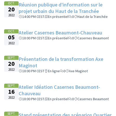
OCT.
Réunion publique d’information sur le
20
projet urbain du Haut de la Tranchée
2022
14:00 PM CEST
En présentiel
0
Haut de la Tranchée
OCT.
Atelier Casernes Beaumont-Chauveau
05
18:00 PM CEST
En présentiel
0
Casernes Beaumont
2022
SEPT.
Présentation de la transformation Axe
20
Maginot
2022
18:00 PM CEST
En ligne
0
Axe Maginot
SEPT.
Atelier Idéation Casernes Beaumont-
16
Chauveau
2022
18:00 PM CEST
En présentiel
0
Casernes Beaumont
SEPT.
Stand présentation des scénarios Quartier