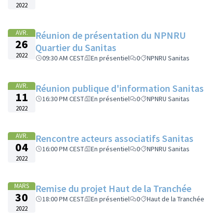
2022
AVR.
Réunion de présentation du NPNRU
26
Quartier du Sanitas
2022
09:30 AM CEST
En présentiel
0
NPNRU Sanitas
AVR.
Réunion publique d'information Sanitas
11
16:30 PM CEST
En présentiel
0
NPNRU Sanitas
2022
AVR.
Rencontre acteurs associatifs Sanitas
04
16:00 PM CEST
En présentiel
0
NPNRU Sanitas
2022
MARS
Remise du projet Haut de la Tranchée
30
18:00 PM CEST
En présentiel
0
Haut de la Tranchée
2022