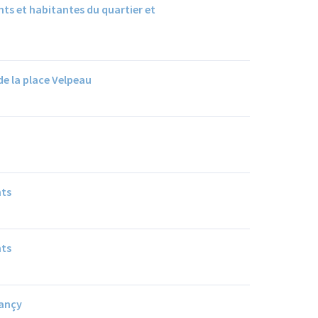
ts et habitantes du quartier et
de la place Velpeau
nts
nts
lançy