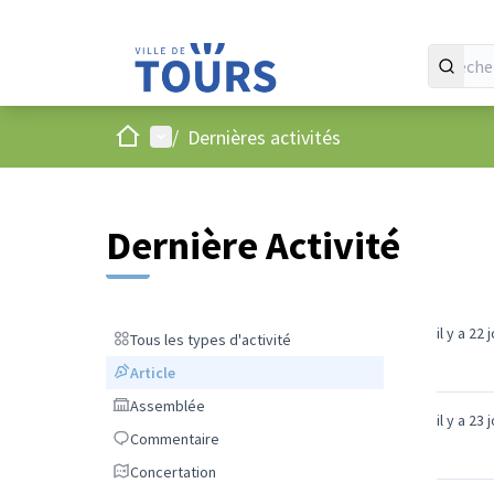
Accueil
Menu principal
/
Dernières activités
Dernière Activité
il y a 22 
Tous les types d'activité
Tous les types d'activité
Article
Article
Assemblée
Assemblée
il y a 23 
Commentaire
Commentaire
Concertation
Concertation