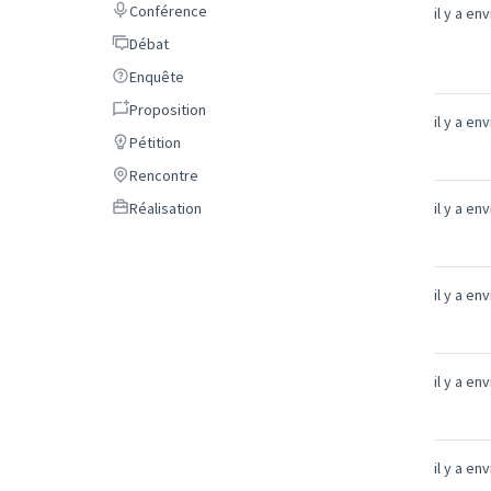
Conférence
Conférence
il y a en
Débat
Débat
Enquête
Enquête
Proposition
Proposition
il y a en
Pétition
Pétition
Rencontre
Rencontre
Réalisation
Réalisation
il y a en
il y a en
il y a en
il y a en