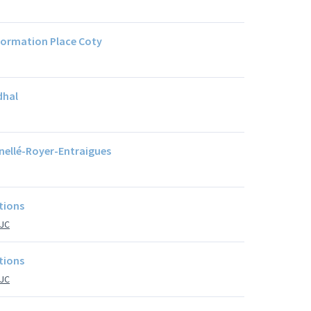
nformation Place Coty
dhal
nnellé-Royer-Entraigues
ations
AJC
ations
AJC