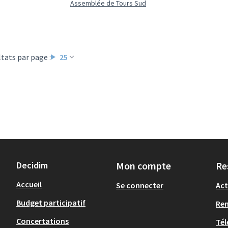
Assemblée de Tours Sud
tats par page :
25
Decidim
Mon compte
Re
Accueil
Se connecter
Act
Budget participatif
Re
Concertations
Tél