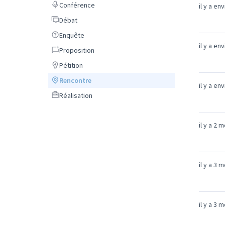
Conférence
Conférence
il y a en
Débat
Débat
Enquête
Enquête
il y a en
Proposition
Proposition
Pétition
Pétition
Rencontre
Rencontre
il y a en
Réalisation
Réalisation
il y a 2 
il y a 3 
il y a 3 