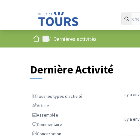
Accueil
Menu principal
/
Dernières activités
Dernière Activité
il y a en
Tous les types d'activité
Tous les types d'activité
Article
Article
Assemblée
Assemblée
il y a en
Commentaire
Commentaire
Concertation
Concertation