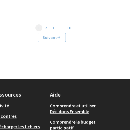
1
2
3
…
10
Suivant
ssources
Aide
ivité
Comprendre et utiliser
Décidons Ensemble
ncontres
Comprendre le budget
écharger les fichiers
participatif