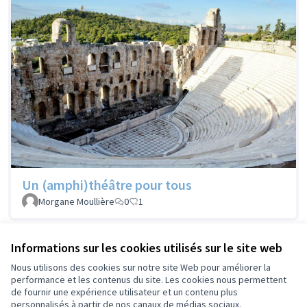
Un (amphi)théâtre pour tous
Morgane Moullière
0
1
Informations sur les cookies utilisés sur le site web
Voir toutes les propositions retirées
Nous utilisons des cookies sur notre site Web pour améliorer la
performance et les contenus du site. Les cookies nous permettent
de fournir une expérience utilisateur et un contenu plus
Conditions d'utilisation
personnalisés à partir de nos canaux de médias sociaux.
Paramètres des cookies