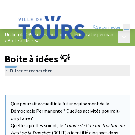
Menu
Se connecter
Un lieu d&#39;expression pour la démocratie permanente
Menu p
/
Boite à idées 💡
Boite à idées 💡
Filtrer et rechercher
Que pourrait accueillir le futur équipement de la
Démocratie Permanente ? Quelles activités pourrait-
on y faire ?
Quelles qu’elles soient, le
Comité de Co-construction du
Haut de la Tranchée
(3CHT) a identifié cinq axes dans