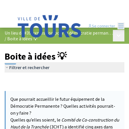
Menu
Se connecter
Un lieu d&#39;expression pour la démocratie permanente
Menu p
/
Boite à idées 💡
Boite à idées 💡
Filtrer et rechercher
Que pourrait accueillir le futur équipement de la
Démocratie Permanente ? Quelles activités pourrait-
on y faire ?
Quelles qu’elles soient, le
Comité de Co-construction du
Haut de la Tranchée
(3CHT) a identifié cinq axes dans