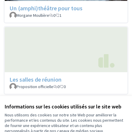
Un (amphi)théâtre pour tous
Morgane Moullière
0
1
Les salles de réunion
Proposition officielle
0
0
Informations sur les cookies utilisés sur le site web
Voir toutes les propositions retirées
Nous utilisons des cookies sur notre site Web pour améliorer la
performance et les contenus du site. Les cookies nous permettent
de fournir une expérience utilisateur et un contenu plus
Conditions d'utilisation
personnalisés à partir de nos canaux de médias sociaux.
Paramètres des cookies