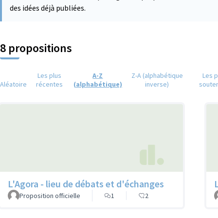
des idées déjà publiées.
8 propositions
Les plus
A-Z
Z-A (alphabétique
Les p
Aléatoire
récentes
(alphabétique)
inverse)
soute
L'Agora - lieu de débats et d'échanges
Proposition officielle
1
2