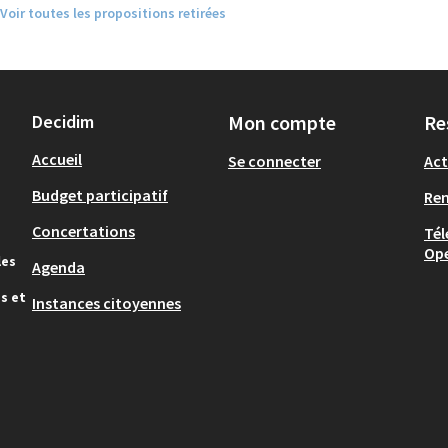
Voir toutes les propositions retirées
Decidim
Mon compte
Re
Accueil
Se connecter
Act
Budget participatif
Re
Concertations
Tél
Op
les
Agenda
s et
Instances citoyennes