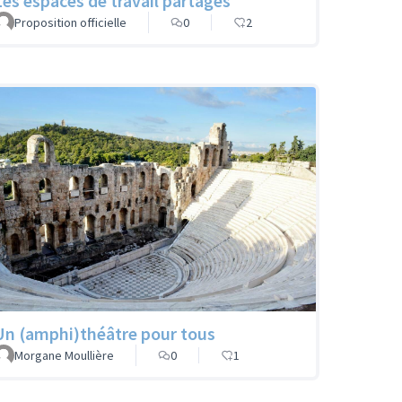
Les espaces de travail partagés
Proposition officielle
0
2
Un (amphi)théâtre pour tous
Morgane Moullière
0
1