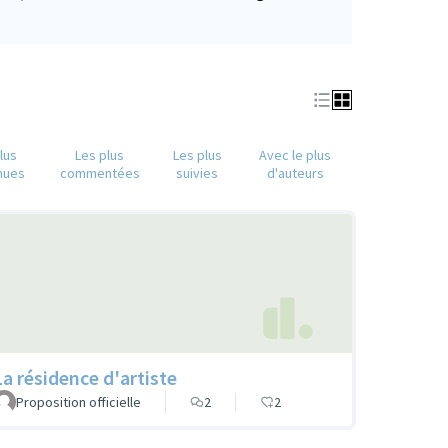
(S'ouvre dans un nouvel onglet)
lus
Les plus
Les plus
Avec le plus
nues
commentées
suivies
d'auteurs
La résidence d'artiste
Proposition officielle
2
2