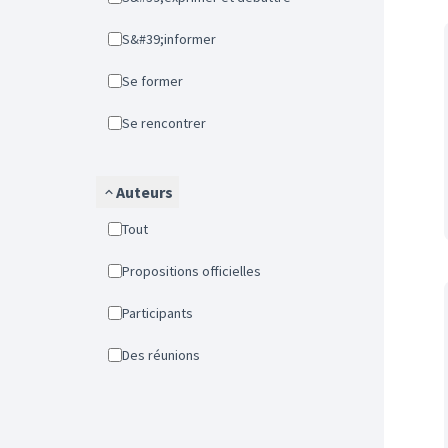
S&#39;informer
Se former
Se rencontrer
Auteurs
Tout
Propositions officielles
Participants
Des réunions