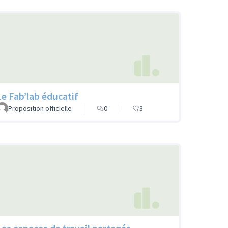
Le Fab’lab éducatif
Proposition officielle
0
3