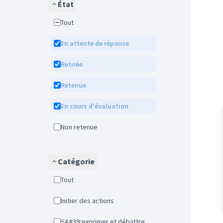
État
Tout
En attente de réponse
Retirée
Retenue
En cours d'évaluation
Non retenue
Catégorie
Tout
Initier des actions
S&#39;exprimer et débattre