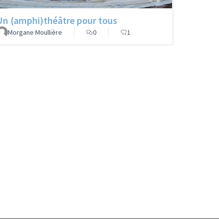
Un (amphi)théâtre pour tous
Morgane Moullière
0
1