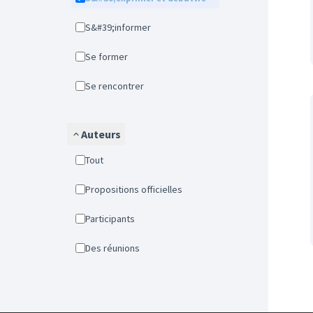
S&#39;informer
Se former
Se rencontrer
Auteurs
Tout
Propositions officielles
Participants
Des réunions