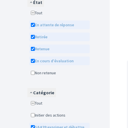
État
Tout
En attente de réponse
Retirée
Retenue
En cours d'évaluation
Non retenue
Catégorie
Tout
Initier des actions
S&#39;exprimer et débattre