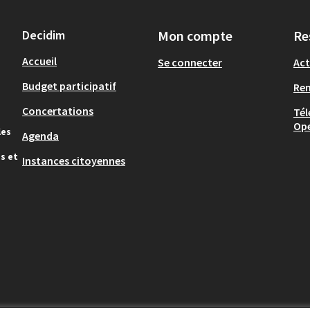
Decidim
Mon compte
Re
Accueil
Se connecter
Act
Budget participatif
Re
Concertations
Tél
Op
les
Agenda
s et
Instances citoyennes