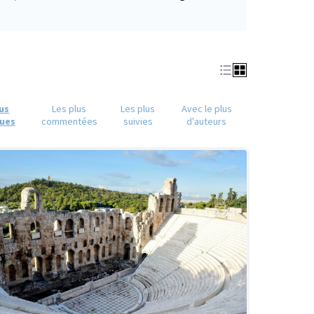
(S'ouvre dans un nouvel onglet)
lus
Les plus
Les plus
Avec le plus
ues
commentées
suivies
d'auteurs