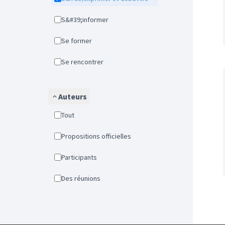
S&#39;informer
Se former
Se rencontrer
Auteurs
Tout
Propositions officielles
Participants
Des réunions