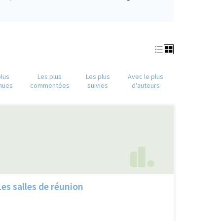
(S'ouvre dans un nouvel onglet)
plus
Les plus
Les plus
Avec le plus
nues
commentées
suivies
d'auteurs
Les salles de réunion