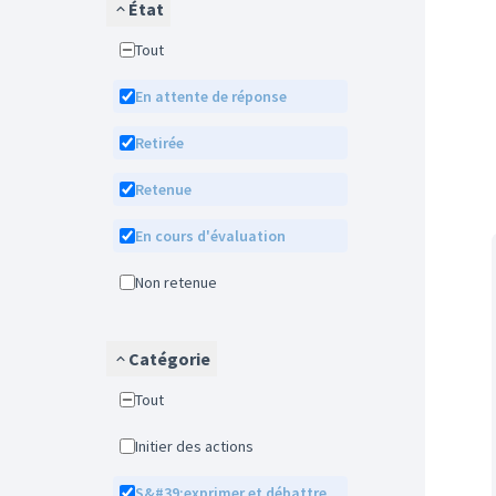
État
Tout
En attente de réponse
Retirée
Retenue
En cours d'évaluation
Non retenue
Catégorie
Tout
Initier des actions
S&#39;exprimer et débattre