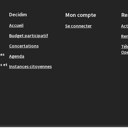
Decidim
Mon compte
Re
Accueil
Se connecter
Act
Budget participatif
Re
Concertations
Tél
Op
les
Agenda
s et
Instances citoyennes