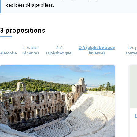
des idées déjà publiées.
3 propositions
Les plus
A-Z
Z-A (alphabétique
Les 
Aléatoire
récentes
(alphabétique)
inverse)
soute