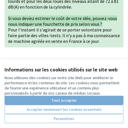
lourds et pour les deux roues des niveaux allant de 72 à 81
dB(A) en fonction de la cylindrée.
Si vous deviez estimer le coût de votre idée, pouvez-vous
nous indiquer une fourchette de prix selon vous ?
Pour l'instant il s'agirait de se porter volontaire pour
faire partie des villes-tests. Il n'y a pas à ma connaissance
de machine agréée en vente en France à ce jour.
Version 1 de 1
Informations sur les cookies utilisés sur le site web
Nous utilisons des cookies sur notre site Web pour améliorer la
performance et les contenus du site. Les cookies nous permettent
de fournir une expérience utilisateur et un contenu plus
Conditions d'utilisation
personnalisés à partir de nos canaux de médias sociaux.
Paramètres des cookies
Tout accepter
Accepter seulement les cookies essentiels
Licence Cre
(Lien extern
Paramètres
(Lien externe)
Site réalisé grâce au
logiciel libre Decidim
.
(Lien externe)