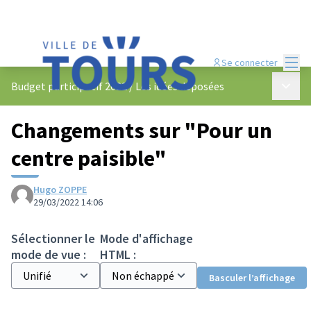
Menu
Se connecter
Menu p
Budget participatif 2022
/
Les idées déposées
Changements sur "Pour un
centre paisible"
Hugo ZOPPE
29/03/2022 14:06
Sélectionner le
Mode d'affichage
mode de vue :
HTML :
Basculer l’affichage