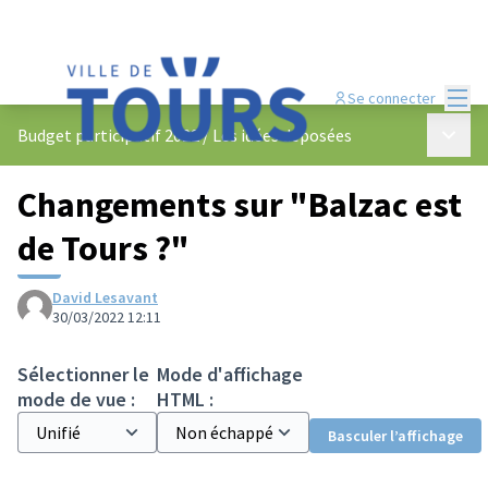
Menu
Se connecter
Menu p
Budget participatif 2022
/
Les idées déposées
Changements sur "Balzac est
de Tours ?"
David Lesavant
30/03/2022 12:11
Sélectionner le
Mode d'affichage
mode de vue :
HTML :
Basculer l’affichage