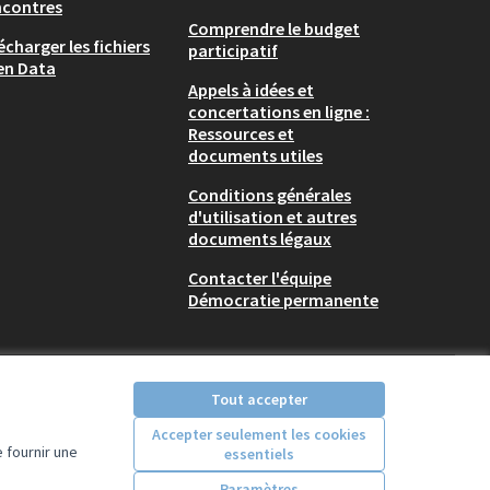
ncontres
Comprendre le budget
écharger les fichiers
participatif
en Data
Appels à idées et
concertations en ligne :
Ressources et
documents utiles
Conditions générales
d'utilisation et autres
documents légaux
Contacter l'équipe
Démocratie permanente
Tout accepter
Accepter seulement les cookies
 fournir une
essentiels
Licence Creative Comm
(Lien externe)
Paramètres