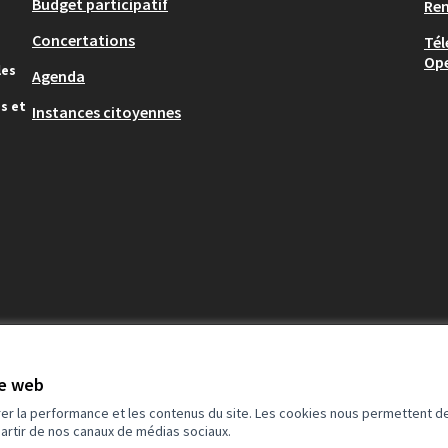
Budget participatif
Re
Concertations
Tél
Op
les
Agenda
s et
Instances citoyennes
te web
rer la performance et les contenus du site. Les cookies nous permettent de
partir de nos canaux de médias sociaux.