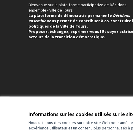
Bienvenue sur la plate-forme participative de Décidons
ensemble - Ville de Tours.
La plateforme de démocratie permanente
Décidons
ensemble
vous permet de contribuer à co-construire 
politiques de la Ville de Tours.
Proposez, échangez, exprimez-vous ! Et soyez actrice
acteurs de la transition démocratique.
Conditions d'utilisation
Paramètres des cookies
Informations sur les cookies utilisés sur le si
Nous utilisons des cookies sur notre site Web pour amélio
expérience utilisateur et un contenu plus personnalisés à 