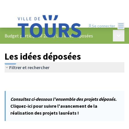
Menu
Se connecter
Menu p
Budget participatif 2022
/
Les idées déposées
Les idées déposées
Filtrer et rechercher
Consultez ci-dessous l'ensemble des projets déposés.
Cliquez-ici pour suivre l'avancement de la
réalisation des projets lauréats !