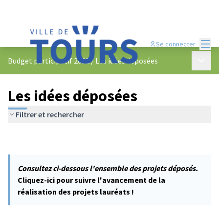
Menu
Se connecter
Menu p
Budget participatif 2022
/
Les idées déposées
Les idées déposées
Filtrer et rechercher
Consultez ci-dessous l'ensemble des projets déposés.
Cliquez-ici pour suivre l'avancement de la
réalisation des projets lauréats !