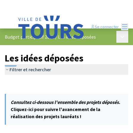
Menu
Se connecter
Menu p
Budget participatif 2022
/
Les idées déposées
Les idées déposées
Filtrer et rechercher
Consultez ci-dessous l'ensemble des projets déposés.
Cliquez-ici pour suivre l'avancement de la
réalisation des projets lauréats !