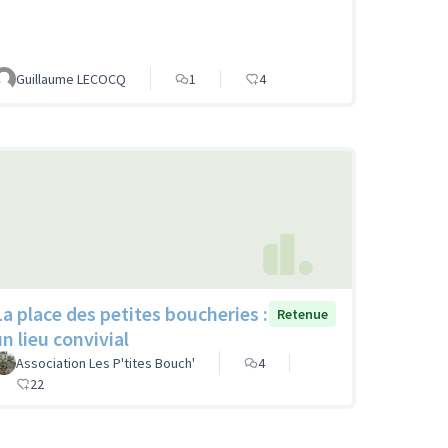
Guillaume LECOCQ
1
4
La place des petites boucheries :
Retenue
un lieu convivial
Association Les P'tites Bouch'
4
22