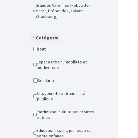
Grandes Varennes (Febvotte-
Marat, Prébendes, Lakanal,
Strasbourg)
Catégorie
Tout
Espace urbain, mobilités et
biodiversité
Solidarité
Citoyenneté et tranquillité
publique
Patrimoine, culture pour toutes
et tous
Education, sport, jeunesse et
petite enfance