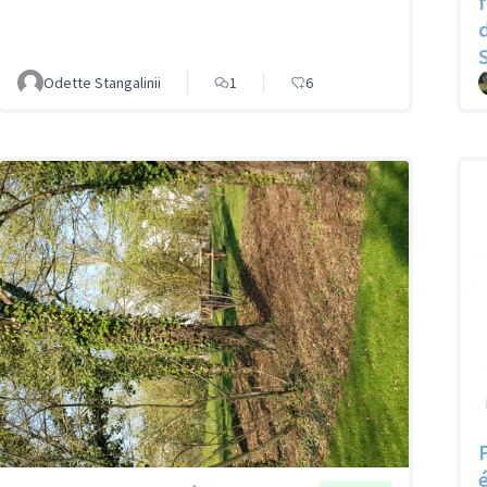
Odette Stangalinii
1
6