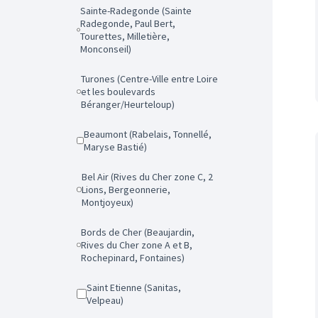
Sainte-Radegonde (Sainte
Radegonde, Paul Bert,
Tourettes, Milletière,
Monconseil)
Turones (Centre-Ville entre Loire
et les boulevards
Béranger/Heurteloup)
Beaumont (Rabelais, Tonnellé,
Maryse Bastié)
Bel Air (Rives du Cher zone C, 2
Lions, Bergeonnerie,
Montjoyeux)
Bords de Cher (Beaujardin,
Rives du Cher zone A et B,
Rochepinard, Fontaines)
Saint Etienne (Sanitas,
Velpeau)