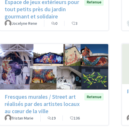
Espace de jeux extérieurs pour
Retenue
tout petits près du jardin
gourmant et solidaire
Jocelyne Rene
0
3
Fresques murales / Street art
Retenue
réalisés par des artistes locaux
au cœur de la ville
Tristan Marie
19
136