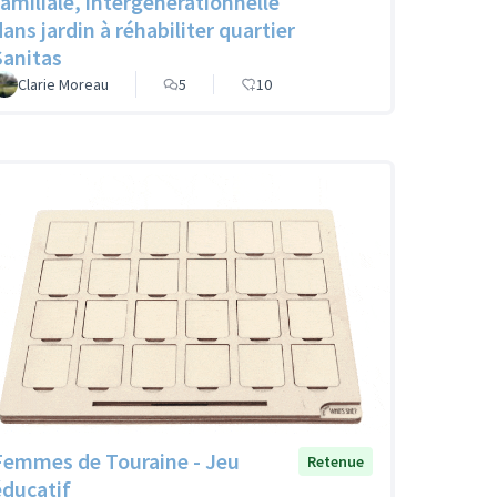
familiale, intergénérationnelle
dans jardin à réhabiliter quartier
Sanitas
Clarie Moreau
5
10
Femmes de Touraine - Jeu
Retenue
éducatif