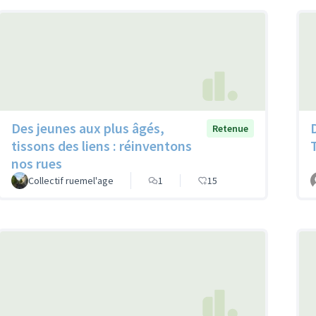
Des jeunes aux plus âgés,
Retenue
tissons des liens : réinventons
nos rues
Collectif ruemel'age
1
15