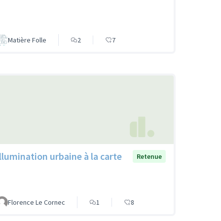
Matière Folle
2
7
Illumination urbaine à la carte
Retenue
Florence Le Cornec
1
8