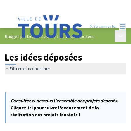
Menu
Se connecter
Menu p
Budget participatif 2022
/
Les idées déposées
Les idées déposées
Filtrer et rechercher
Consultez ci-dessous l'ensemble des projets déposés.
Cliquez-ici pour suivre l'avancement de la
réalisation des projets lauréats !