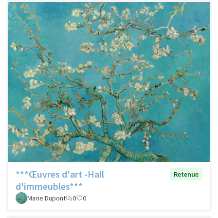
***Œuvres d'art -Hall
Retenue
d'immeubles***
Marie Dupont
0
0