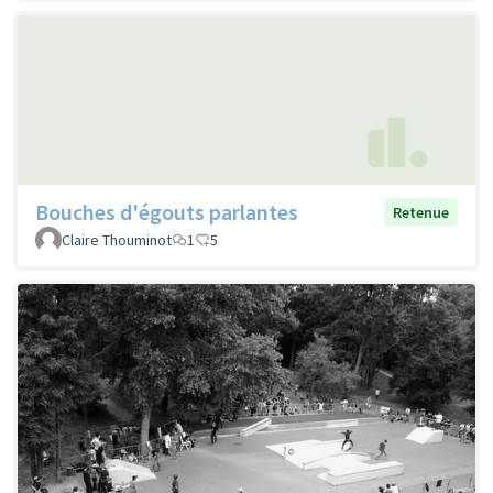
Bouches d'égouts parlantes
Retenue
Claire Thouminot
1
5