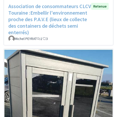
Association de consommateurs CLCV
Retenue
Touraine :Embellir l'environnement
proche des P.A.V.E (lieux de collecte
des containers de déchets semi
enterrés)
Michel PEYRAT
1
3