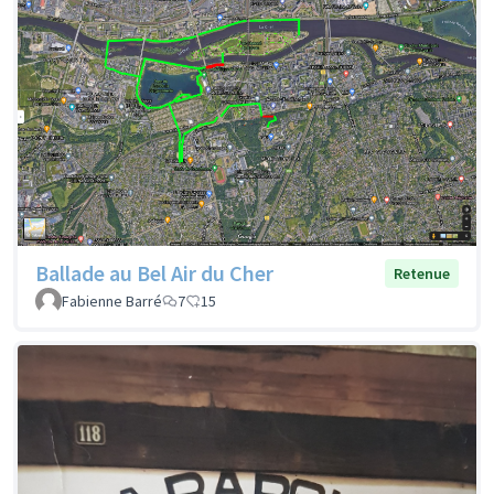
Ballade au Bel Air du Cher
Retenue
Fabienne Barré
7
15