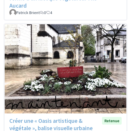
Aucard
Patrick Brient
0
4
Créer une « Oasis artistique &
Retenue
végétale », balise visuelle urbaine