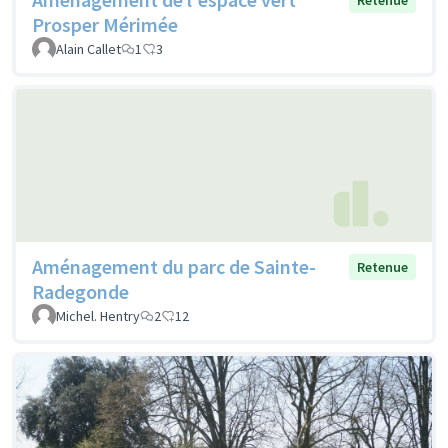
Prosper Mérimée
Alain Callet
1
3
Aménagement du parc de Sainte-
Retenue
Radegonde
Michel. Hentry
2
12