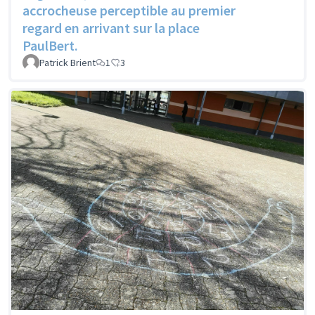
accrocheuse perceptible au premier
regard en arrivant sur la place
PaulBert.
Patrick Brient
1
3