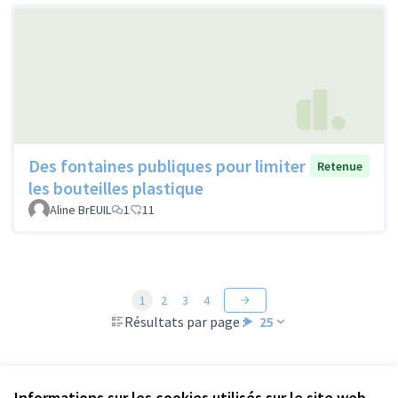
Des fontaines publiques pour limiter
Retenue
les bouteilles plastique
Aline BrEUIL
1
11
1
2
3
4
Résultats par page :
25
Voir toutes les propositions retirées
Informations sur les cookies utilisés sur le site web