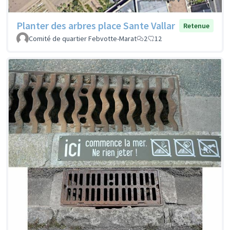
Planter des arbres place Sante Vallar
Retenue
Comité de quartier Febvotte-Marat
2
12