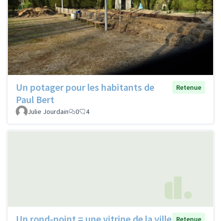
Un potager pour les habitants de
Retenue
Paul Bert
Julie Jourdain
0
4
Un rond-point = une vitrine de la ville
Retenue