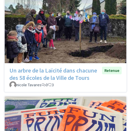
Un arbre de la Laïcité dans chacune
Retenue
des 58 écoles de la Ville de Tours
nicole Tavares
0
3