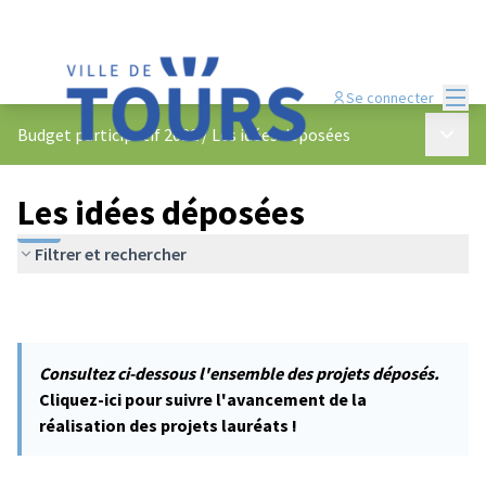
Menu
Se connecter
Menu p
Budget participatif 2022
/
Les idées déposées
Les idées déposées
Filtrer et rechercher
Consultez ci-dessous l'ensemble des projets déposés.
Cliquez-ici pour suivre l'avancement de la
réalisation des projets lauréats !