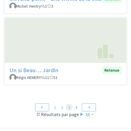
Michel. Hentry
1
3
Un si Beau… Jardin
Retenue
Régis HEMERY
11
52
1
2
3
4
Résultats par page :
25