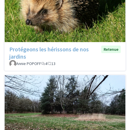
Protégeons les hérissons de nos
Retenue
jardins
Annie POPOFF
4
13