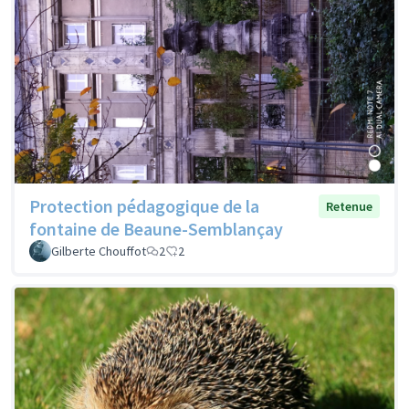
Protection pédagogique de la
Retenue
fontaine de Beaune-Semblançay
Gilberte Chouffot
2
2