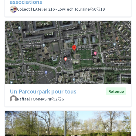
associations
Collectif L'Atelier 216 - LowTech Touraine
0
19
Un Parcourpark pour tous
Retenue
Raffaël TOMMASINI
2
6