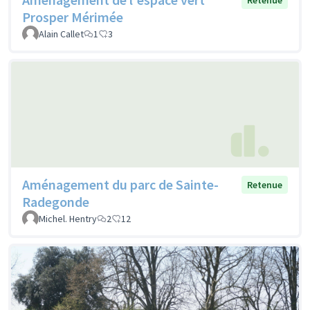
Prosper Mérimée
Alain Callet
1
3
Aménagement du parc de Sainte-
Retenue
Radegonde
Michel. Hentry
2
12