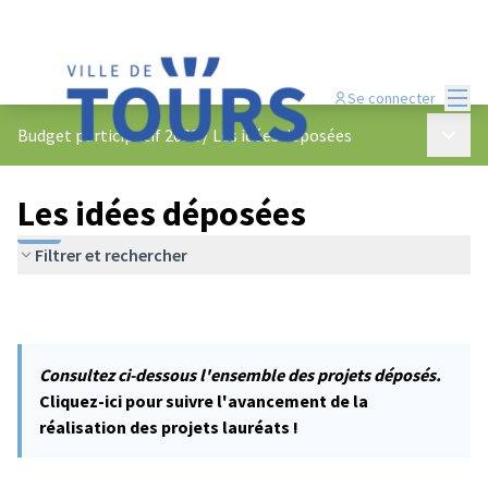
Menu
Se connecter
Menu p
Budget participatif 2022
/
Les idées déposées
Les idées déposées
Filtrer et rechercher
Consultez ci-dessous l'ensemble des projets déposés.
Cliquez-ici pour suivre l'avancement de la
réalisation des projets lauréats !