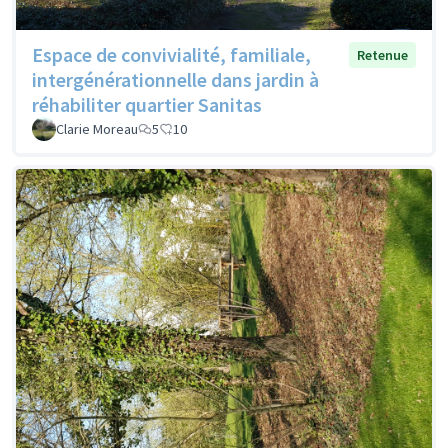
Espace de convivialité, familiale,
Retenue
intergénérationnelle dans jardin à
réhabiliter quartier Sanitas
Clarie Moreau
5
10