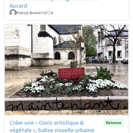
Aucard
Patrick Brient
0
4
Créer une « Oasis artistique &
Retenue
végétale », balise visuelle urbaine