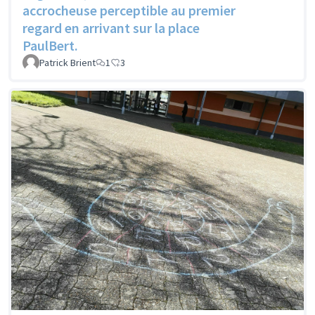
accrocheuse perceptible au premier
regard en arrivant sur la place
PaulBert.
Patrick Brient
1
3