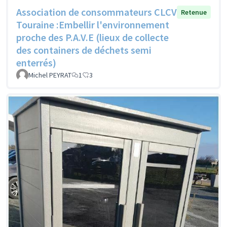
Association de consommateurs CLCV
Retenue
Touraine :Embellir l'environnement
proche des P.A.V.E (lieux de collecte
des containers de déchets semi
enterrés)
Michel PEYRAT
1
3