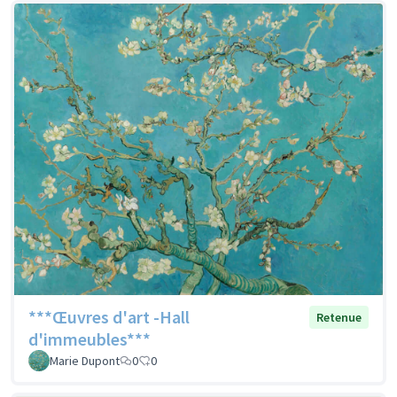
***Œuvres d'art -Hall
Retenue
d'immeubles***
Marie Dupont
0
0