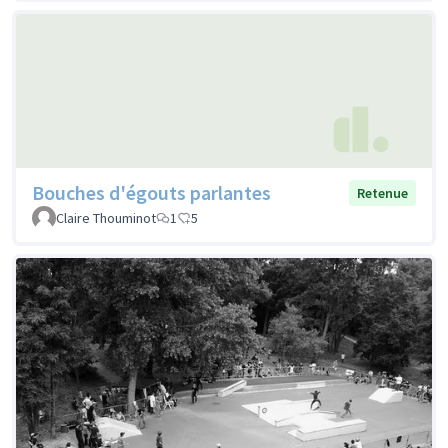
Bouches d'égouts parlantes
Retenue
Claire Thouminot
1
5