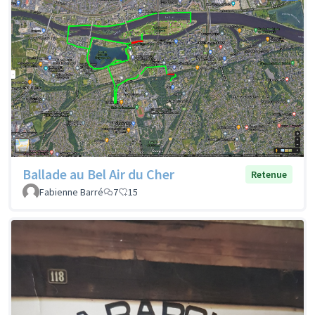
Ballade au Bel Air du Cher
Retenue
Fabienne Barré
7
15