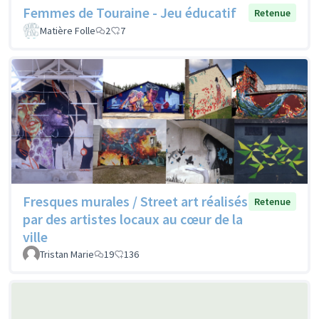
Femmes de Touraine - Jeu éducatif
Retenue
Matière Folle
2
7
Fresques murales / Street art réalisés
Retenue
par des artistes locaux au cœur de la
ville
Tristan Marie
19
136