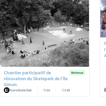
a
Chantier participatif de
Retenue
rénovation du Skatepark de l’île
Simon.
ToursSkateClub
16
138