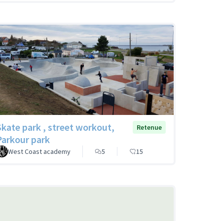
Skate park , street workout,
Retenue
Parkour park
West Coast academy
5
15