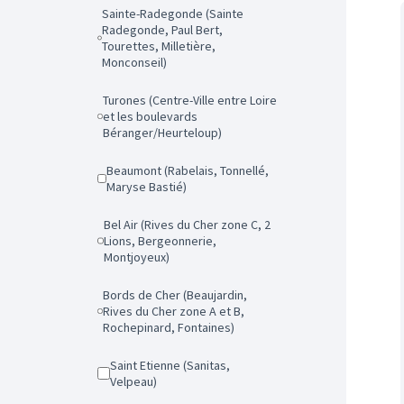
Sainte-Radegonde (Sainte
Radegonde, Paul Bert,
Tourettes, Milletière,
Monconseil)
Turones (Centre-Ville entre Loire
et les boulevards
Béranger/Heurteloup)
Beaumont (Rabelais, Tonnellé,
Maryse Bastié)
Bel Air (Rives du Cher zone C, 2
Lions, Bergeonnerie,
Montjoyeux)
Bords de Cher (Beaujardin,
Rives du Cher zone A et B,
Rochepinard, Fontaines)
Saint Etienne (Sanitas,
Velpeau)