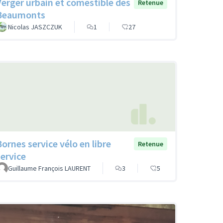
Verger urbain et comestible des
Retenue
Beaumonts
Nicolas JASZCZUK
1
27
Bornes service vélo en libre
Retenue
service
Guillaume François LAURENT
3
5