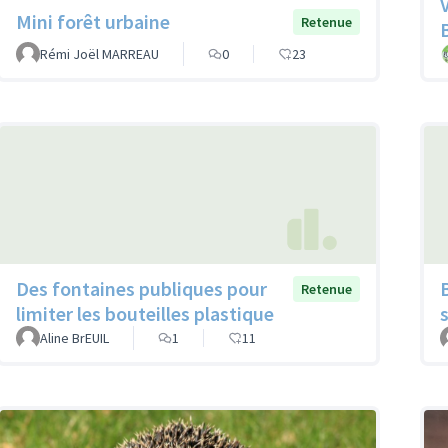
Mini forêt urbaine
Retenue
Rémi Joël MARREAU
0
23
Des fontaines publiques pour
Retenue
limiter les bouteilles plastique
Aline BrEUIL
1
11