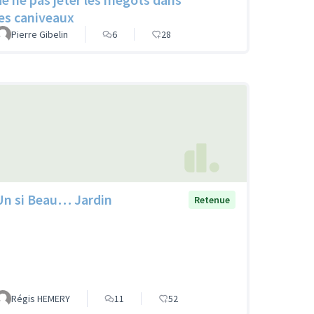
les caniveaux
Pierre Gibelin
6
28
Un si Beau… Jardin
Retenue
Régis HEMERY
11
52