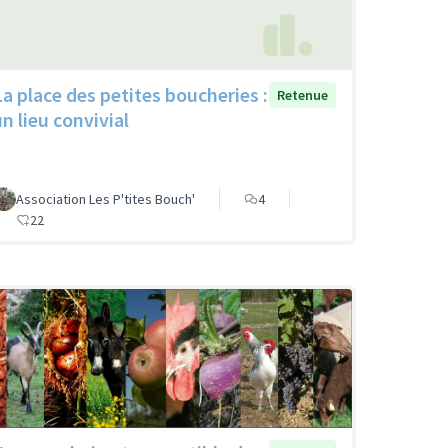
La place des petites boucheries :
Retenue
un lieu convivial
Association Les P'tites Bouch'
4
22