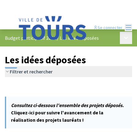
Menu
Se connecter
Menu p
Budget participatif 2022
/
Les idées déposées
Les idées déposées
Filtrer et rechercher
Consultez ci-dessous l'ensemble des projets déposés.
Cliquez-ici pour suivre l'avancement de la
réalisation des projets lauréats !