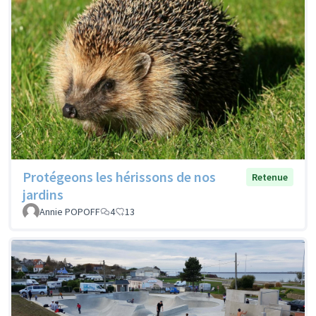
Protégeons les hérissons de nos
Retenue
jardins
Annie POPOFF
4
13