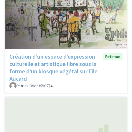
Création d’un espace d’expression
Retenue
culturelle et artistique libre sous la
forme d’un kiosque végétal sur l’île
Aucard
Patrick Brient
0
4