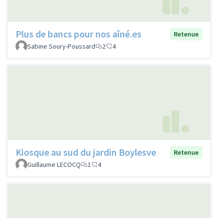
Plus de bancs pour nos aîné.es
Retenue
Sabine Soury-Poussard
2
4
Kiosque au sud du jardin Boylesve
Retenue
Guillaume LECOCQ
1
4