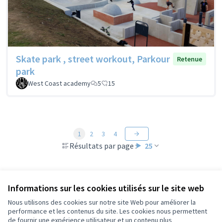
Skate park , street workout, Parkour
Retenue
park
West Coast academy
5
15
1
2
3
4
Résultats par page :
25
Voir toutes les propositions retirées
Informations sur les cookies utilisés sur le site web
Nous utilisons des cookies sur notre site Web pour améliorer la
performance et les contenus du site. Les cookies nous permettent
de fournir une expérience utilisateur et un contenu plus
Conditions d'utilisation