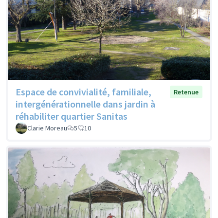
Espace de convivialité, familiale,
Retenue
intergénérationnelle dans jardin à
réhabiliter quartier Sanitas
Clarie Moreau
5
10