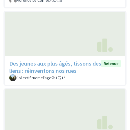
Florence Le Cornec
1
8
Des jeunes aux plus âgés, tissons des
Retenue
liens : réinventons nos rues
Collectif ruemel'age
1
15