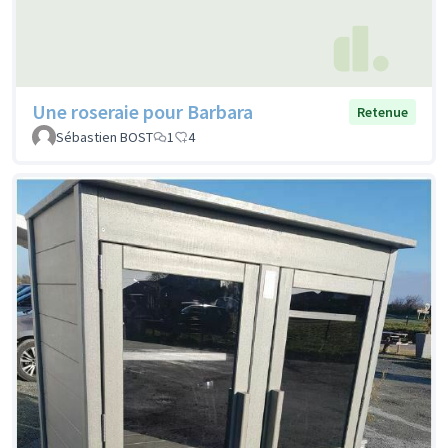
Une roseraie pour Barbara
Retenue
Sébastien BOST
1
4