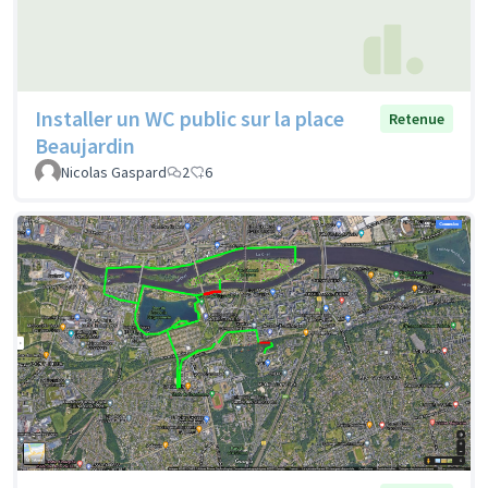
Installer un WC public sur la place
Retenue
Beaujardin
Nicolas Gaspard
2
6