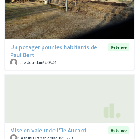
Un potager pour les habitants de
Retenue
Paul Bert
Julie Jourdain
0
4
Mise en valeur de l'île Aucard
Retenue
Kleanthis Papanicolaou
1
3