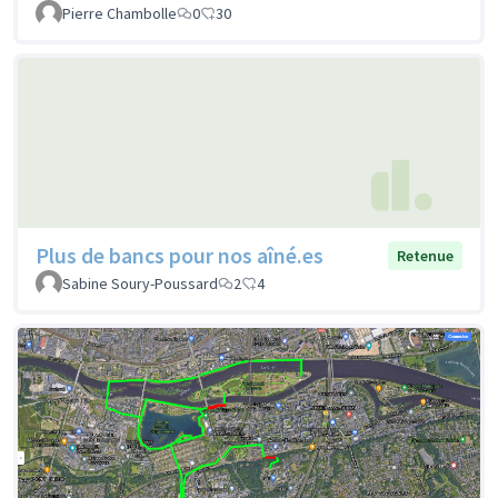
Pierre Chambolle
0
30
Plus de bancs pour nos aîné.es
Retenue
Sabine Soury-Poussard
2
4