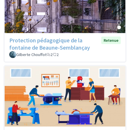
Protection pédagogique de la
Retenue
fontaine de Beaune-Semblançay
Gilberte Chouffot
2
2