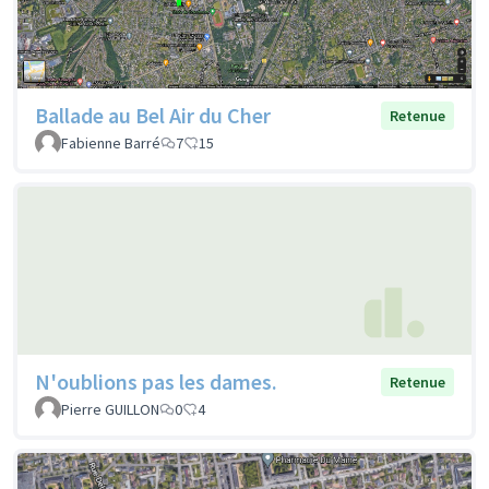
Ballade au Bel Air du Cher
Retenue
Fabienne Barré
7
15
N'oublions pas les dames.
Retenue
Pierre GUILLON
0
4