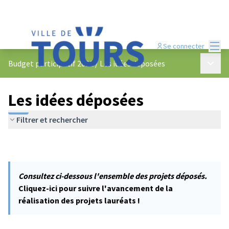
Menu
Se connecter
Menu p
Budget participatif 2022
/
Les idées déposées
Les idées déposées
Filtrer et rechercher
Consultez ci-dessous l'ensemble des projets déposés.
Cliquez-ici pour suivre l'avancement de la
réalisation des projets lauréats !