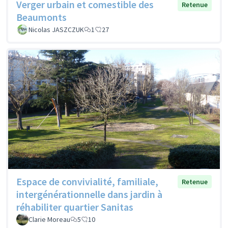
Verger urbain et comestible des
Retenue
Beaumonts
Nicolas JASZCZUK
1
27
Espace de convivialité, familiale,
Retenue
intergénérationnelle dans jardin à
réhabiliter quartier Sanitas
Clarie Moreau
5
10