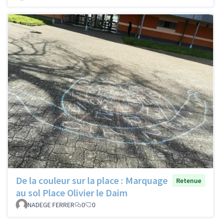
De la couleur sur la place : Marquage
Retenue
au sol Place Olivier le Daim
NADEGE FERRER
0
0