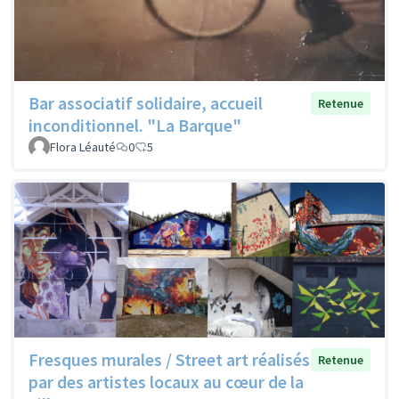
Bar associatif solidaire, accueil
Retenue
inconditionnel. "La Barque"
Flora Léauté
0
5
Fresques murales / Street art réalisés
Retenue
par des artistes locaux au cœur de la