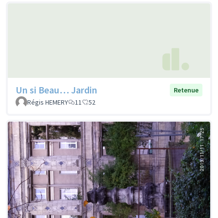
Un si Beau… Jardin
Retenue
Régis HEMERY
11
52