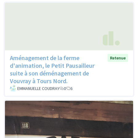
Aménagement de la ferme
Retenue
d'animation, le Petit Pausailleur
suite à son déménagement de
Vouvray à Tours Nord.
EMMANUELLE COUDRAY
0
6