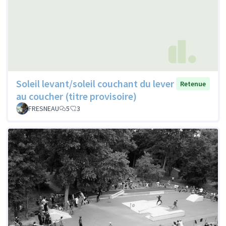
Soleil levant/soleil couchant du lever
Retenue
au coucher (titre provisoire)
FRESNEAU
5
3