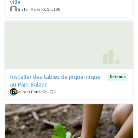
ville
Tristan Marie
19
136
Installer des tables de pique-nique
Retenue
au Parc Balzac
laurent Beuzit
1
3