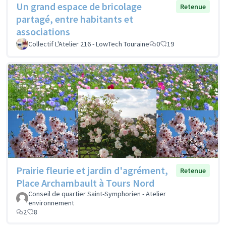
Un grand espace de bricolage
Retenue
partagé, entre habitants et
associations
Collectif L'Atelier 216 - LowTech Touraine
0
19
Prairie fleurie et jardin d'agrément,
Retenue
Place Archambault à Tours Nord
Conseil de quartier Saint-Symphorien - Atelier
environnement
2
8