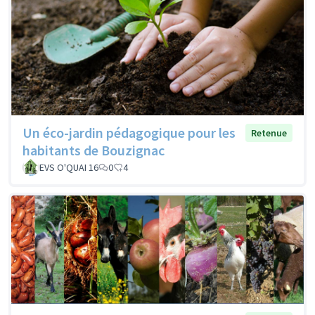
Un éco-jardin pédagogique pour les
Retenue
habitants de Bouzignac
EVS O'QUAI 16
0
4