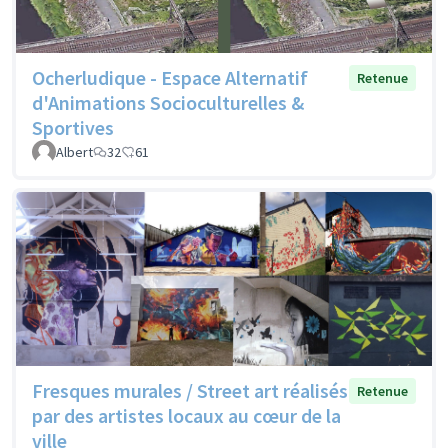
Ocherludique - Espace Alternatif
Retenue
d'Animations Socioculturelles &
Sportives
Albert
32
61
Fresques murales / Street art réalisés
Retenue
par des artistes locaux au cœur de la
ville