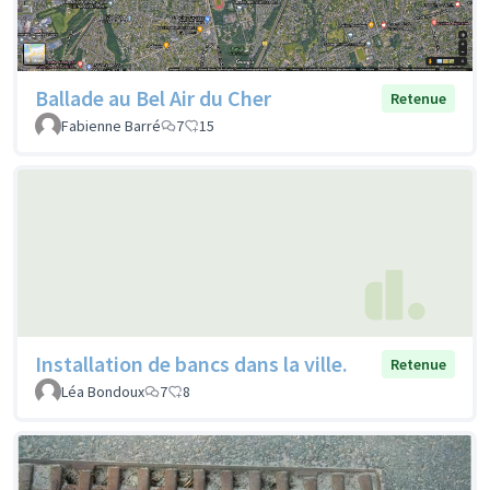
Ballade au Bel Air du Cher
Retenue
Fabienne Barré
7
15
Installation de bancs dans la ville.
Retenue
Léa Bondoux
7
8