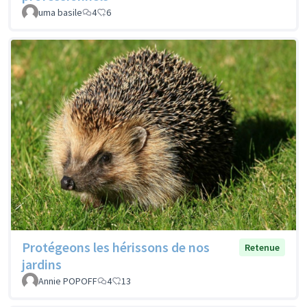
uma basile
4
6
Protégeons les hérissons de nos
Retenue
jardins
Annie POPOFF
4
13