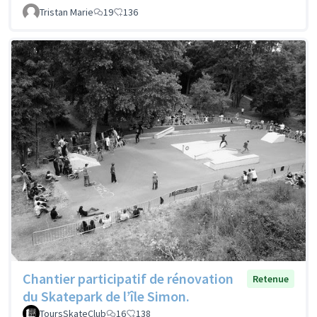
Tristan Marie
19
136
Chantier participatif de rénovation
Retenue
du Skatepark de l’île Simon.
ToursSkateClub
16
138