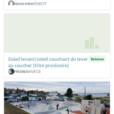
Marion Imbert
5
7
Soleil levant/soleil couchant du lever
Retenue
au coucher (titre provisoire)
FRESNEAU
5
3