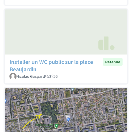
Installer un WC public sur la place
Retenue
Beaujardin
Nicolas Gaspard
2
6