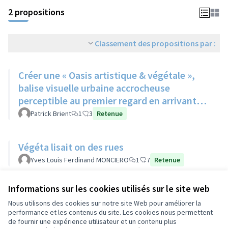
2 propositions
Classement des propositions par :
Créer une « Oasis artistique & végétale »,
balise visuelle urbaine accrocheuse
perceptible au premier regard en arrivant
sur la place PaulBert.
Patrick Brient
1
3
Retenue
Végéta lisait on des rues
Yves Louis Ferdinand MONCIERO
1
7
Retenue
Informations sur les cookies utilisés sur le site web
Voir toutes les propositions retirées
Nous utilisons des cookies sur notre site Web pour améliorer la
performance et les contenus du site. Les cookies nous permettent
de fournir une expérience utilisateur et un contenu plus