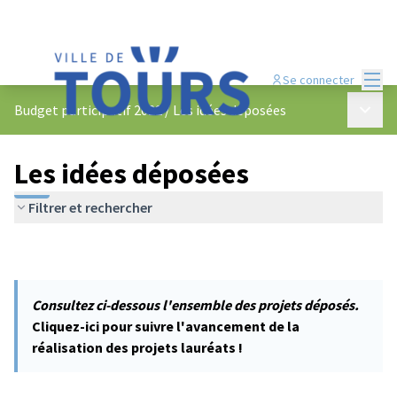
Menu
Se connecter
Menu p
Budget participatif 2022
/
Les idées déposées
Les idées déposées
Filtrer et rechercher
Consultez ci-dessous l'ensemble des projets déposés.
Cliquez-ici pour suivre l'avancement de la
réalisation des projets lauréats !