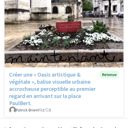
Créer une « Oasis artistique &
Retenue
végétale », balise visuelle urbaine
accrocheuse perceptible au premier
regard en arrivant sur la place
PaulBert.
Patrick Brient
1
3