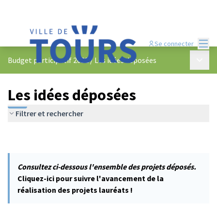
Menu
Se connecter
Menu p
Budget participatif 2022
/
Les idées déposées
Les idées déposées
Filtrer et rechercher
Consultez ci-dessous l'ensemble des projets déposés.
Cliquez-ici pour suivre l'avancement de la
réalisation des projets lauréats !