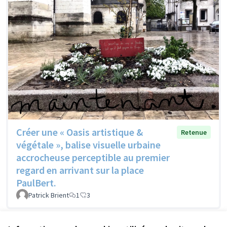
Créer une « Oasis artistique &
Retenue
végétale », balise visuelle urbaine
accrocheuse perceptible au premier
regard en arrivant sur la place
PaulBert.
Patrick Brient
1
3