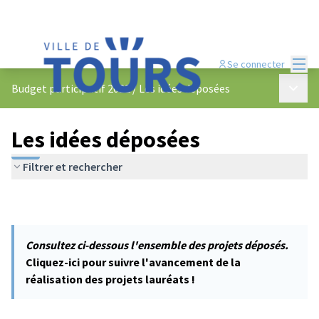
Menu
Se connecter
Menu p
Budget participatif 2022
/
Les idées déposées
Les idées déposées
Filtrer et rechercher
Consultez ci-dessous l'ensemble des projets déposés.
Cliquez-ici pour suivre l'avancement de la
réalisation des projets lauréats !