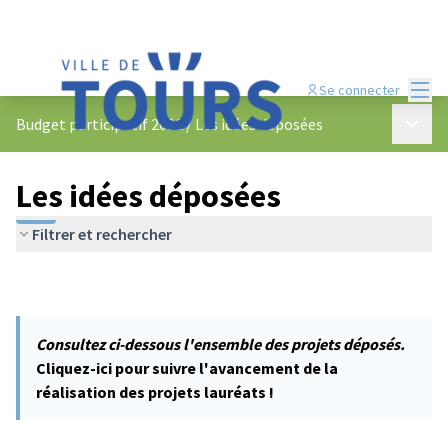
Menu
Se connecter
Menu p
Budget participatif 2022
/
Les idées déposées
Les idées déposées
Filtrer et rechercher
Consultez ci-dessous l'ensemble des projets déposés.
Cliquez-ici pour suivre l'avancement de la
réalisation des projets lauréats !