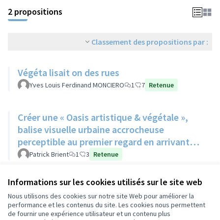
2 propositions
Classement des propositions par :
Végéta lisait on des rues
Yves Louis Ferdinand MONCIERO
1
7
Retenue
Créer une « Oasis artistique & végétale »,
balise visuelle urbaine accrocheuse
perceptible au premier regard en arrivant
sur la place PaulBert.
Patrick Brient
1
3
Retenue
Informations sur les cookies utilisés sur le site web
Voir toutes les propositions retirées
Nous utilisons des cookies sur notre site Web pour améliorer la
performance et les contenus du site. Les cookies nous permettent
de fournir une expérience utilisateur et un contenu plus