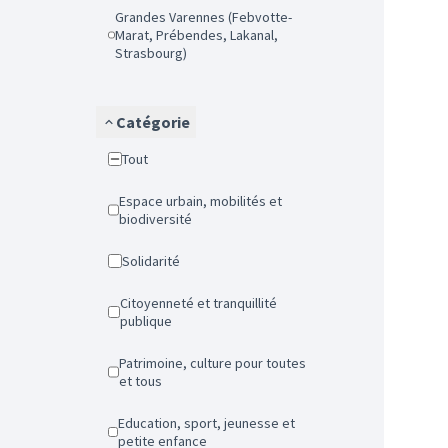
Grandes Varennes (Febvotte-
Marat, Prébendes, Lakanal,
Strasbourg)
Catégorie
Tout
Espace urbain, mobilités et
biodiversité
Solidarité
Citoyenneté et tranquillité
publique
Patrimoine, culture pour toutes
et tous
Education, sport, jeunesse et
petite enfance