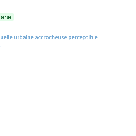
etenue
isuelle urbaine accrocheuse perceptible
.