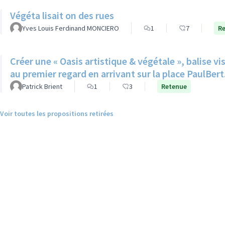
Végéta lisait on des rues
Yves Louis Ferdinand MONCIERO
1
7
R
Créer une « Oasis artistique & végétale », balise v
au premier regard en arrivant sur la place PaulBert
Patrick Brient
1
3
Retenue
Voir toutes les propositions retirées