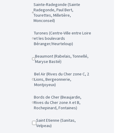
Sainte-Radegonde (Sainte
Radegonde, Paul Bert,
Tourettes, Milletière,
Monconseil)
Turones (Centre-Ville entre Loire
et les boulevards
Béranger/Heurteloup)
Beaumont (Rabelais, Tonnellé,
Maryse Bastié)
Bel Air (Rives du Cher zone C, 2
Lions, Bergeonnerie,
Montjoyeux)
Bords de Cher (Beaujardin,
Rives du Cher zone A et B,
Rochepinard, Fontaines)
Saint Etienne (Sanitas,
Velpeau)