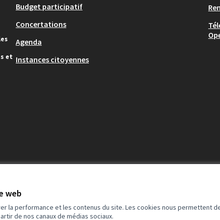
Budget participatif
Re
Concertations
Tél
Op
les
Agenda
s et
Instances citoyennes
te web
rer la performance et les contenus du site. Les cookies nous permettent de
partir de nos canaux de médias sociaux.