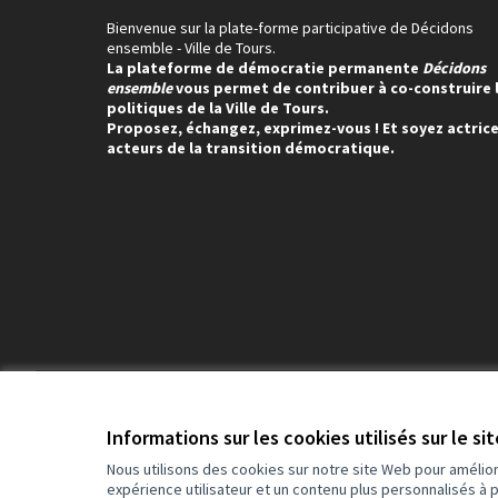
Bienvenue sur la plate-forme participative de Décidons
ensemble - Ville de Tours.
La plateforme de démocratie permanente
Décidons
ensemble
vous permet de contribuer à co-construire 
politiques de la Ville de Tours.
Proposez, échangez, exprimez-vous ! Et soyez actrice
acteurs de la transition démocratique.
Conditions d'utilisation
Paramètres des cookies
Informations sur les cookies utilisés sur le si
Nous utilisons des cookies sur notre site Web pour amélio
expérience utilisateur et un contenu plus personnalisés à 