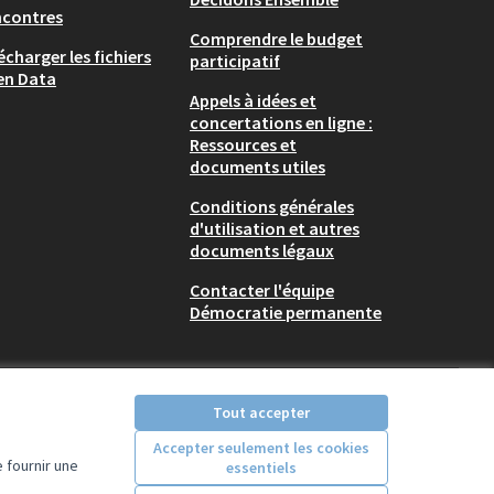
ncontres
Comprendre le budget
écharger les fichiers
participatif
en Data
Appels à idées et
concertations en ligne :
Ressources et
documents utiles
Conditions générales
d'utilisation et autres
documents légaux
Contacter l'équipe
Démocratie permanente
Tout accepter
Accepter seulement les cookies
 fournir une
essentiels
Licence Creative Comm
(Lien externe)