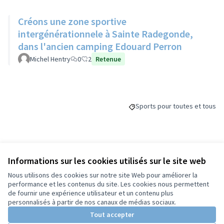
Créons une zone sportive
intergénérationnele à Sainte Radegonde,
dans l'ancien camping Edouard Perron
Michel Hentry
0
2
Retenue
Sports pour toutes et tous
Filtrer les résultats de la cat
Budget
Informations sur les cookies utilisés sur le site web
Nous utilisons des cookies sur notre site Web pour améliorer la
70 000 €
performance et les contenus du site. Les cookies nous permettent
de fournir une expérience utilisateur et un contenu plus
personnalisés à partir de nos canaux de médias sociaux.
Tout accepter
Partager
Suivre