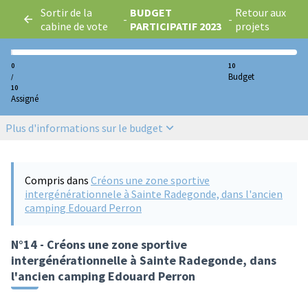
Sortir de la
BUDGET
Retour aux
-
-
cabine de vote
PARTICIPATIF 2023
projets
0
10
Budget
/
10
Assigné
Plus d'informations sur le budget
Compris dans
Créons une zone sportive
intergénérationnele à Sainte Radegonde, dans l'ancien
camping Edouard Perron
N°14 - Créons une zone sportive
intergénérationnelle à Sainte Radegonde, dans
l'ancien camping Edouard Perron