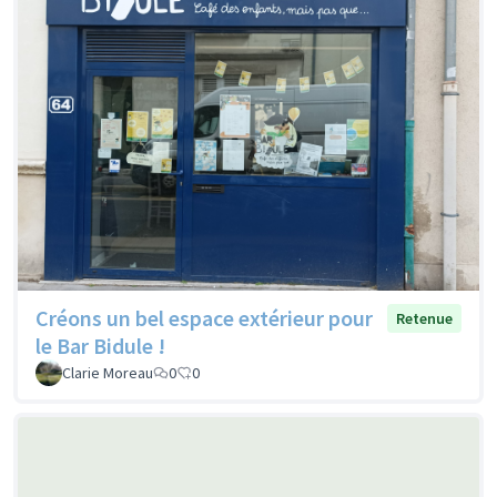
Créons un bel espace extérieur pour
Retenue
le Bar Bidule !
Clarie Moreau
0
0