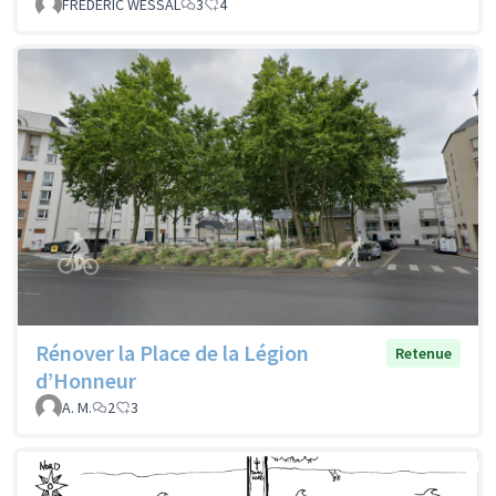
FREDERIC WESSAL
3
4
Rénover la Place de la Légion
Retenue
d’Honneur
A. M.
2
3