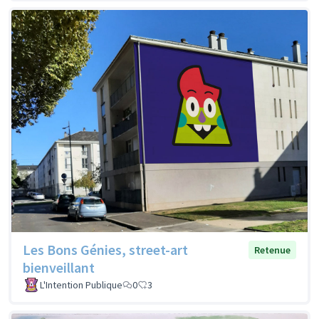
Les Bons Génies, street-art
Retenue
bienveillant
L'Intention Publique
0
3