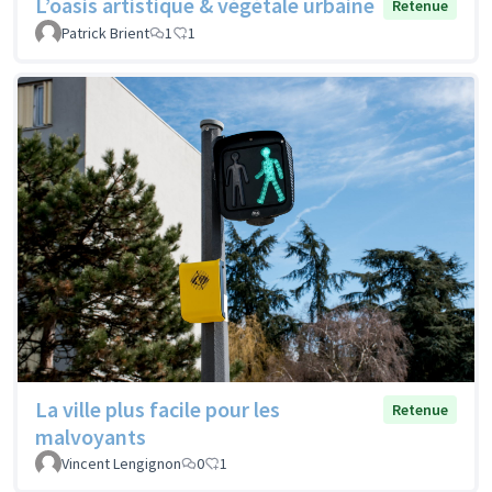
L’oasis artistique & végétale urbaine
Retenue
Patrick Brient
1
1
La ville plus facile pour les
Retenue
malvoyants
Vincent Lengignon
0
1