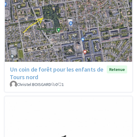
Un coin de forêt pour les enfants de
Retenue
Tours nord
Christel BOISGARD
0
1