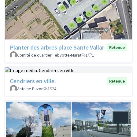
Planter des arbres place Sante Vallar
Retenue
Comité de quartier Febvotte-Marat
1
1
Cendriers en ville.
Retenue
Antoine Buzon
1
4