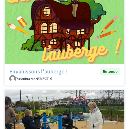
Envahissons l'auberge !
Retenue
Yasmina Azzi
2
19