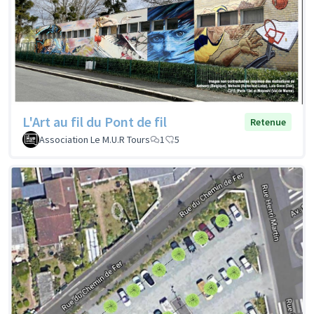
L'Art au fil du Pont de fil
Retenue
Association Le M.U.R Tours
1
5