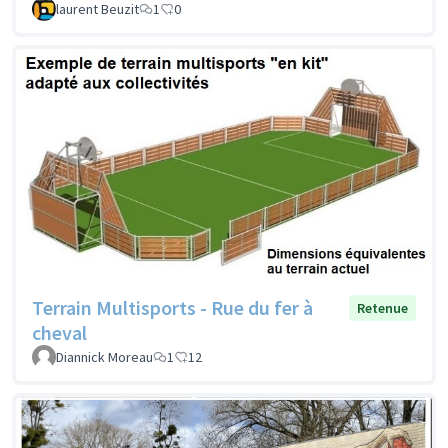
laurent Beuzit
1
0
Terrain Multisports - Rue du fer à
Retenue
cheval
Diannick Moreau
1
12