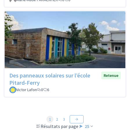
Des panneaux solaires sur l’école
Retenue
Pitard-Ferry
Victor Lafon
0
6
1
2
3
Résultats par page :
25