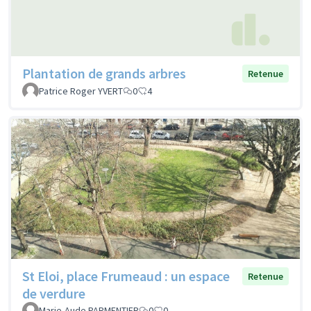
Plantation de grands arbres
Retenue
Patrice Roger YVERT
0
4
St Eloi, place Frumeaud : un espace
Retenue
de verdure
Marie-Aude PARMENTIER
0
0