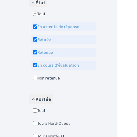
État
Tout
En attente de réponse
Retirée
Retenue
En cours d'évaluation
Non retenue
Portée
Tout
Tours Nord-Ouest
Tours Nord-Est