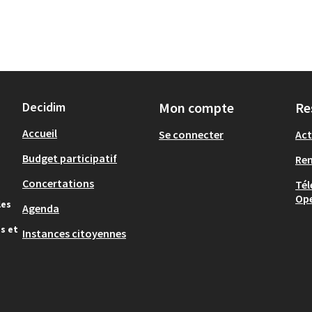
Decidim
Mon compte
Re
Accueil
Se connecter
Act
Budget participatif
Re
Concertations
Tél
Op
les
Agenda
s et
Instances citoyennes