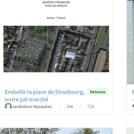
Embellir la place de Strasbourg,
Retenue
notre joli marché
Jardinières Masquées
0
3