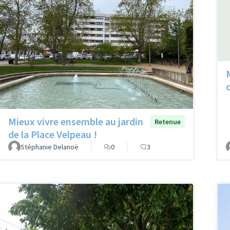
Mieux vivre ensemble au jardin
Retenue
de la Place Velpeau !
Stéphanie Delanoë
0
3