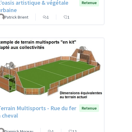
L’oasis artistique & végétale
Retenue
urbaine
Patrick Brient
1
1
Terrain Multisports - Rue du fer
Retenue
à cheval
Diannick Moreau
1
12