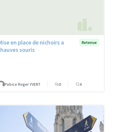
Mise en place de nichoirs a
Retenue
chauves souris
Patrice Roger YVERT
0
4