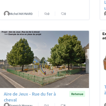
Michel MAYNARD
0
0
Aire de Jeux - Rue du fer à
Retenue
cheval
Diannick Moreau
1
8