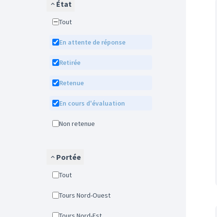
État
Tout
En attente de réponse
Retirée
Retenue
En cours d'évaluation
Non retenue
Portée
Tout
Tours Nord-Ouest
Tours Nord-Est