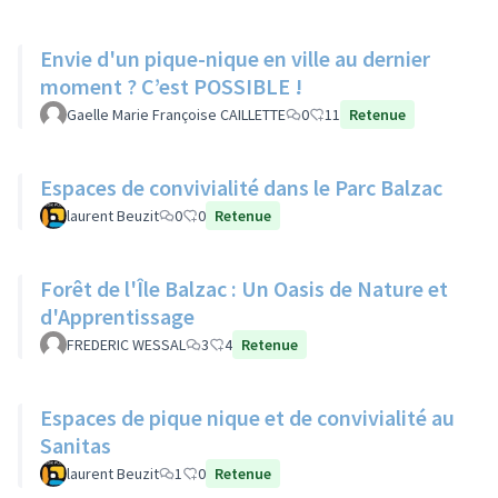
Envie d'un pique-nique en ville au dernier
moment ? C’est POSSIBLE !
Gaelle Marie Françoise CAILLETTE
0
11
Retenue
Espaces de convivialité dans le Parc Balzac
laurent Beuzit
0
0
Retenue
Forêt de l'Île Balzac : Un Oasis de Nature et
d'Apprentissage
FREDERIC WESSAL
3
4
Retenue
Espaces de pique nique et de convivialité au
Sanitas
laurent Beuzit
1
0
Retenue