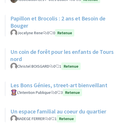
Papillon et Brocolis : 2 ans et Besoin de
Bouger
Jocelyne Rene
0
0
Retenue
Un coin de forêt pour les enfants de Tours
nord
Christel BOISGARD
0
1
Retenue
Les Bons Génies, street-art bienveillant
L'Intention Publique
0
3
Retenue
Un espace familial au coeur du quartier
NADEGE FERRER
0
1
Retenue