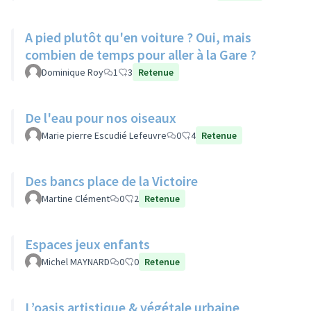
A pied plutôt qu'en voiture ? Oui, mais
combien de temps pour aller à la Gare ?
Dominique Roy
1
3
Retenue
De l'eau pour nos oiseaux
Marie pierre Escudié Lefeuvre
0
4
Retenue
Des bancs place de la Victoire
Martine Clément
0
2
Retenue
Espaces jeux enfants
Michel MAYNARD
0
0
Retenue
L’oasis artistique & végétale urbaine