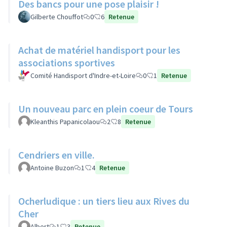
Des bancs pour une pose plaisir !
Gilberte Chouffot
0
6
Retenue
Achat de matériel handisport pour les
associations sportives
Comité Handisport d'Indre-et-Loire
0
1
Retenue
Un nouveau parc en plein coeur de Tours
Kleanthis Papanicolaou
2
8
Retenue
Cendriers en ville.
Antoine Buzon
1
4
Retenue
Ocherludique : un tiers lieu aux Rives du
Cher
Albert
1
3
Retenue