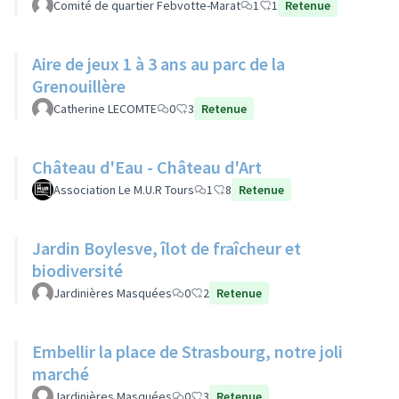
Comité de quartier Febvotte-Marat
1
1
Retenue
Aire de jeux 1 à 3 ans au parc de la
Grenouillère
Catherine LECOMTE
0
3
Retenue
Château d'Eau - Château d'Art
Association Le M.U.R Tours
1
8
Retenue
Jardin Boylesve, îlot de fraîcheur et
biodiversité
Jardinières Masquées
0
2
Retenue
Embellir la place de Strasbourg, notre joli
marché
Jardinières Masquées
0
3
Retenue