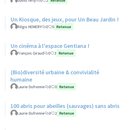
david ferly
0
2
Retenue
Un Kiosque, des jeux, pour Un Beau Jardin !
Régis HEMERY
0
0
Retenue
Un cinéma à l'espace Gentiana !
François Giraud
0
3
Retenue
(Bio)diversité urbaine & convivialité
humaine
Laurie Dufrenne
0
0
Retenue
100 abris pour abeilles (sauvages) sans abris
Laurie Dufrenne
0
2
Retenue