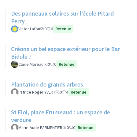
Des panneaux solaires sur l’école Pitard-
Ferry
Victor Lafon
0
6
Retenue
Créons un bel espace extérieur pour le Bar
Bidule !
Clarie Moreau
0
0
Retenue
Plantation de grands arbres
Patrice Roger YVERT
0
4
Retenue
St Eloi, place Frumeaud : un espace de
verdure
Marie-Aude PARMENTIER
0
0
Retenue