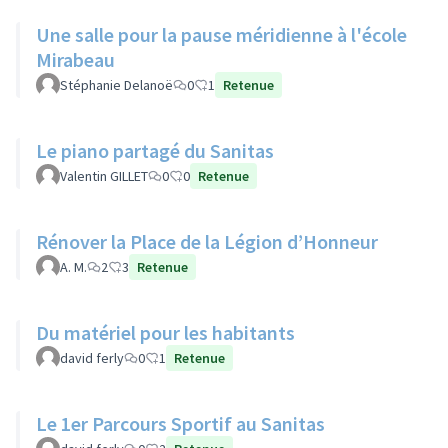
Une salle pour la pause méridienne à l'école
Mirabeau
Stéphanie Delanoë
0
1
Retenue
Le piano partagé du Sanitas
Valentin GILLET
0
0
Retenue
Rénover la Place de la Légion d’Honneur
A. M.
2
3
Retenue
Du matériel pour les habitants
david ferly
0
1
Retenue
Le 1er Parcours Sportif au Sanitas