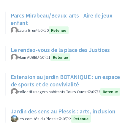
Parcs Mirabeau/Beaux-arts - Aire de jeux
enfant
Laura Brun
0
0
Retenue
Le rendez-vous de la place des Justices
Alain AUBEL
0
1
Retenue
Extension au jardin BOTANIQUE : un espace
de sports et de convivialité
collectif usagers habitants Tours Ouest
0
3
Retenue
Jardin des sens au Plessis : arts, inclusion
Les comités du Plessis
0
2
Retenue