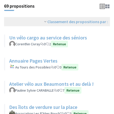
69 propositions
Classement des propositions par :
Un vélo cargo au service des séniors
Corenthin Civray
0
2
Retenue
Annuaire Pages Vertes
Au Tours des Possibles
0
0
Retenue
Atelier vélo aux Beaumonts et au delà !
Pauline Sylvie CARABALLE
0
7
Retenue
Des îlots de verdure sur la place
Association Les P'tites Bouch'
0
3
Retenue