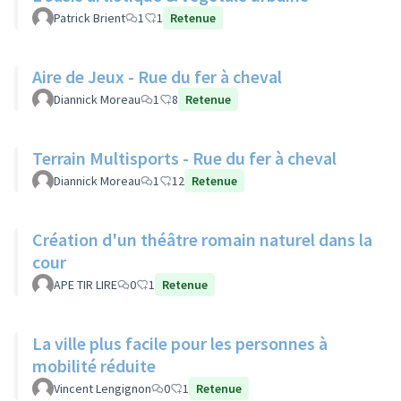
Patrick Brient
1
1
Retenue
Aire de Jeux - Rue du fer à cheval
Diannick Moreau
1
8
Retenue
Terrain Multisports - Rue du fer à cheval
Diannick Moreau
1
12
Retenue
Création d'un théâtre romain naturel dans la
cour
APE TIR LIRE
0
1
Retenue
La ville plus facile pour les personnes à
mobilité réduite
Vincent Lengignon
0
1
Retenue