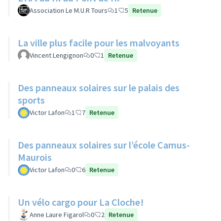
Association Le M.U.R Tours
1
5
Retenue
La ville plus facile pour les malvoyants
Vincent Lengignon
0
1
Retenue
Des panneaux solaires sur le palais des
sports
Victor Lafon
1
7
Retenue
Des panneaux solaires sur l’école Camus-
Maurois
Victor Lafon
0
6
Retenue
Un vélo cargo pour La Cloche!
Anne Laure Figarol
0
2
Retenue