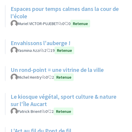
Espaces pour temps calmes dans la cour de
l'école
Muriel VICTOR-PUJEBET
0
0
Retenue
Envahissons l'auberge !
Yasmina Azzi
2
19
Retenue
Un rond-point = une vitrine de la ville
Michel Hentry
0
2
Retenue
Le kiosque végétal, sport culture & nature
sur l'Île Aucart
Patrick Brient
0
2
Retenue
L'Art au fil du Pont de fil